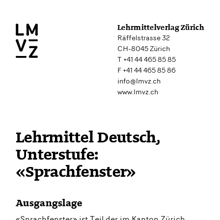
Lehrmittelverlag Zürich
Räffelstrasse 32
CH-8045 Zürich
T +41 44 465 85 85
F +41 44 465 85 86
info@lmvz.ch
www.lmvz.ch
Lehrmittel Deutsch,
Unterstufe:
«Sprachfenster»
Ausgangslage
«Sprachfenster» ist Teil der im Kanton Zürich