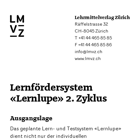
Lehrmittelverlag Zürich
Räffelstrasse 32
CH-8045 Zürich
T +41 44 465 85 85
F +41 44 465 85 86
info@lmvz.ch
www.lmvz.ch
Lernfördersystem
«Lernlupe» 2. Zyklus
Ausgangslage
Das geplante Lern- und Testsystem «Lernlupe»
dient nicht nur der individuellen