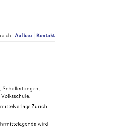
Aufbau
Kontakt
reich
chul­lei­tun­gen,
 Volksschule.
ittel­verlags Zürich.
r­mittel­agenda wird