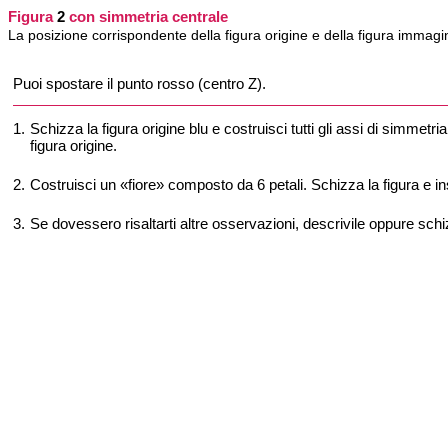
Figura
2
con simmetria centrale
La posizione corrispondente della figura origine e della figura immagin
Puoi spostare il punto rosso (centro Z).
1.
Schizza la figura origine blu e costruisci tutti gli assi di simmetri
figura origine.
2.
Costruisci un «fiore» composto da 6 petali. Schizza la figura e ins
3.
Se dovessero risaltarti altre osservazioni, descrivile oppure schi