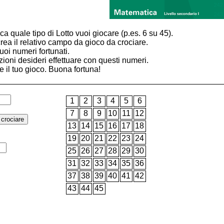
a quale tipo di Lotto vuoi giocare (p.es. 6 su 45).
a il relativo campo da gioco da crociare.
tuoi numeri fortunati.
zioni desideri effettuare con questi numeri.
e il tuo gioco. Buona fortuna!
1
2
3
4
5
6
7
8
9
10
11
12
13
14
15
16
17
18
19
20
21
22
23
24
25
26
27
28
29
30
31
32
33
34
35
36
37
38
39
40
41
42
43
44
45