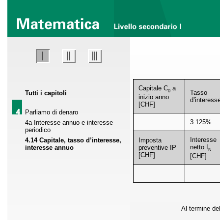
Capitale C
a
0
Tasso
Tutti i capitoli
inizio anno
d’interess
[CHF]
Parliamo di denaro
3.125%
4a Interesse annuo e interesse
periodico
Interesse
4.14 Capitale, tasso d’interesse,
Imposta
netto I
interesse annuo
preventive IP
N
[CHF]
[CHF]
Al termine del 