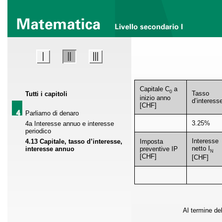
Capitale C
a
0
Tasso
Tutti i capitoli
inizio anno
d’interess
[CHF]
Parliamo di denaro
3.25%
4a Interesse annuo e interesse
periodico
Interesse
4.13 Capitale, tasso d’interesse,
Imposta
netto I
interesse annuo
preventive IP
N
[CHF]
[CHF]
Al termine del 