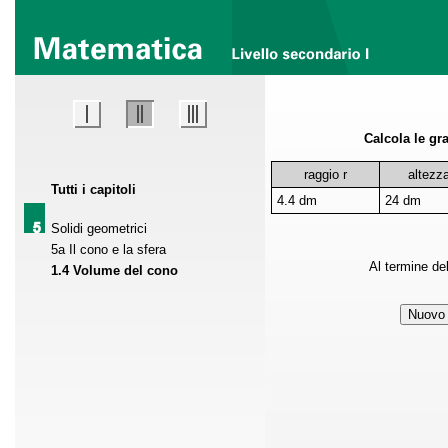
Calcola le gr
raggio r
altezz
Tutti i capitoli
4.4 dm
24 dm
Solidi geometrici
5a Il cono e la sfera
Al termine del 
1.4 Volume del cono