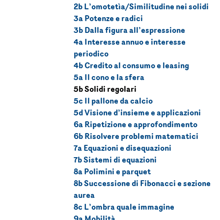
2b L’omotetìa/Similitudine nei solidi
3a Potenze e radici
3b Dalla figura all’espressione
4a Interesse annuo e interesse
periodico
4b Credito al consumo e leasing
5a Il cono e la sfera
5b Solidi regolari
5c Il pallone da calcio
5d Visione d’insieme e applicazioni
6a Ripetizione e approfondimento
6b Risolvere problemi matematici
7a Equazioni e disequazioni
7b Sistemi di equazioni
8a Polimini e parquet
8b Successione di Fibonacci e sezione
aurea
8c L’ombra quale immagine
9a Mobilità