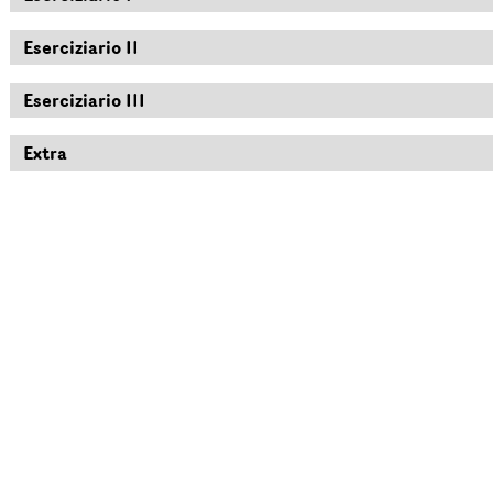
Eserciziario II
Eserciziario III
Extra