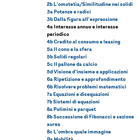
2b L’omotetìa/Similitudine nei solidi
3a Potenze e radici
3b Dalla figura all’espressione
4a Interesse annuo e interesse
periodico
4b Credito al consumo e leasing
5a Il cono e la sfera
5b Solidi regolari
5c Il pallone da calcio
5d Visione d’insieme e applicazioni
6a Ripetizione e approfondimento
6b Risolvere problemi matematici
7a Equazioni e disequazioni
7b Sistemi di equazioni
8a Polimini e parquet
8b Successione di Fibonacci e sezione
aurea
8c L’ombra quale immagine
9a Mobilità